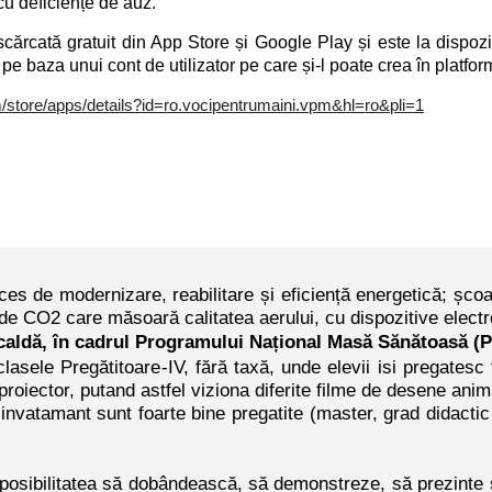
cu deficiențe de au
z.
scărcată gratuit din App Store și Google Play și este la dispoz
 pe baza unui cont de utilizator pe care și-l poate crea în platfor
m/store/apps/details?id=ro.vocipentrumaini.vpm&hl=ro&pli=1
s de modernizare, reabilitare și eficiență energetică; școal
de CO2 care măsoară calitatea aerului, cu dispozitive electr
ă caldă, în cadrul Programului Național Masă Sănătoasă 
clasele
Pregătitoare
-IV,
f
ără
taxă
, unde elevii isi pregates
proiector, putand astfel viziona diferite filme de desene ani
 invatamant sunt foarte bine pregatite (master, grad didactic
posibilitatea să dobândească, să demonstreze, să prezinte și s