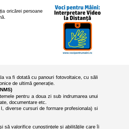
iția oricărei persoane
mă.
a va fi dotată cu panouri fotovoltaice, cu săli
onice de ultimă generație.
(PNMS)
c temele pentru a doua zi sub indrumarea unui
mate, documentare etc.
 I, diverse cursuri de formare profesionala) si
ă valorifice cunoștințele și abilitățile care îi