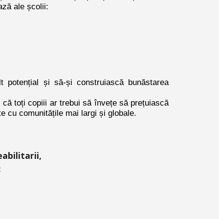
ază ale școlii:
t potențial și să-și construiască bunăstarea
ă toți copiii ar trebui să învețe să prețuiască
te cu comunitățile mai largi și globale.
bilitarii,
: