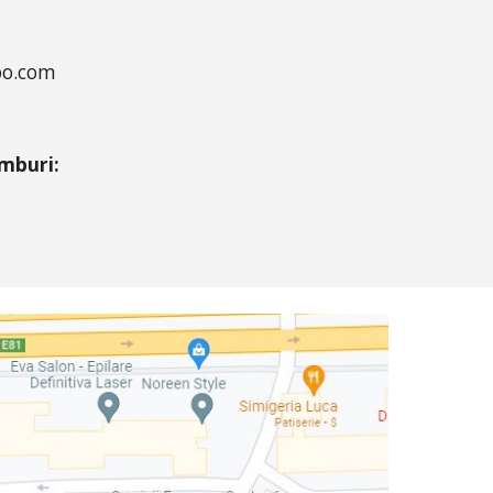
oo.com
mburi: