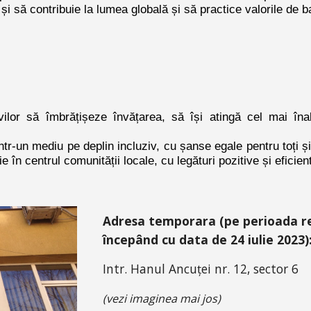
pe și să contribuie la lumea globală și să practice valorile de b
ilor să îmbrățișeze învățarea, să își atingă cel mai înal
un mediu pe deplin incluziv, cu șanse egale pentru toți și c
e în centrul comunității locale, cu legături pozitive și eficien
Adresa
temporara (pe perioada rea
începând cu data de 24 iulie 2023)
Intr.
Hanul Ancuței nr. 12
, sector 6
(vezi imaginea mai jos)