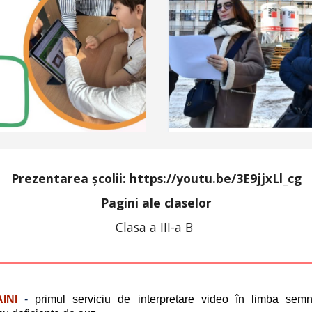
Prezentarea școlii: https://youtu.be/3E9jjxLl_cg
Pagini ale claselor
Clasa a III-a B
INI
-
p
rimul serviciu de interpretare video în limba sem