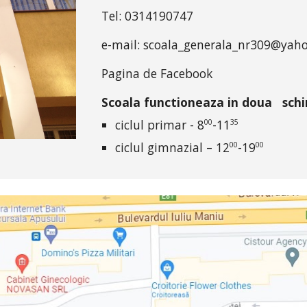
Tel: 0
314190747
e-mail:
scoala_generala_nr309@yah
Pagina de Facebook
S
coala func
t
ioneaz
a
i
n dou
a
schi
ciclul primar - 8
-11
00
35
ciclul gimnazial – 12
-
19
00
00