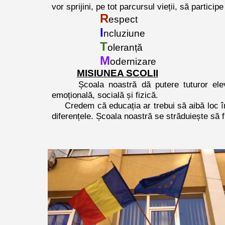
vor sprijini, pe tot parcursul vieții, să partici
R
espect
I
ncluziune
T
oleranță
M
odernizare
MISIUNEA SCOLII
Școala noastră dă putere tuturor elev
emoțională, socială și fizică.
Credem că educația ar trebui să aibă loc într-
diferențele. Școala noastră se străduiește să fi